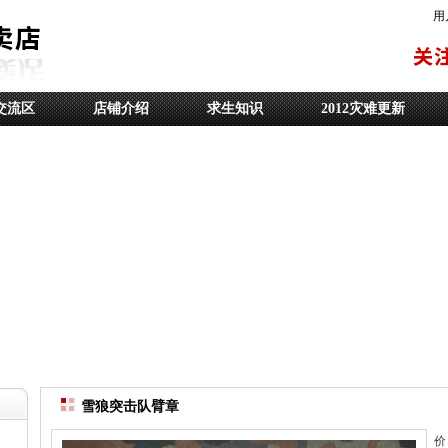
用
交流区
店铺介绍
求生知识
2012灾难更新
雪狼突击队臂章